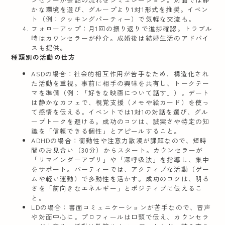
かな環境を選び、グループより1対1形式を推奨。イベン
ト（例：クッキングパーティー）で気軽な交流も。
フォローアップ
：月1回の振り返りで進捗確認。トラブル
時はカウンセラーが仲介。成婚後は結婚生活のアドバイ
スも提供。
種類別の活動の仕方
ASDの場合
：社会的相互作用が苦手なため、構造化され
た活動を重視。事前に相手の興味を共有し、トークテー
マを準備（例：「好きな映画について話す」）。デート
は静かなカフェで、視覚支援（メモや絵カード）を使っ
て感情を伝える。イベントでは1対1の対話を選び、グル
ープトークを避ける。成功のコツは、誠実さや特定の知
識を「信頼できる個性」とアピールすること。
ADHDの場合
：衝動性や注意力散漫が課題なので、短時
間のお見合い（30分）からスタート。カウンセラーが
「リマインダーアプリ」や「深呼吸法」を指導し、集中
をサポート。パーティーでは、アクティブな活動（ゲー
ムや軽い運動）で多動性を活かす。成功のコツは、明る
さを「前向きなエネルギー」とポジティブに伝えるこ
と。
LDの場合
：書面コミュニケーションが苦手なので、音声
や対面中心に。プロフィールは口頭で伝え、カウンセラ