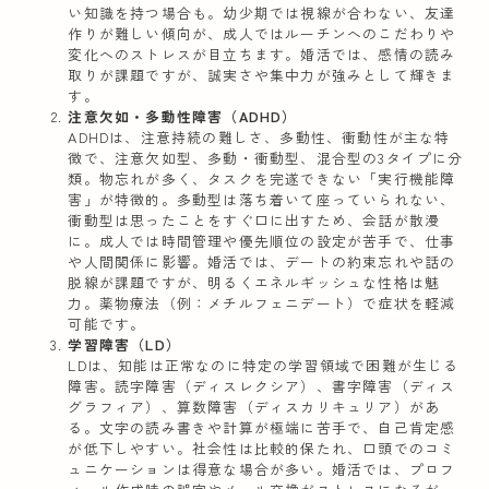
い知識を持つ場合も。幼少期では視線が合わない、友達
作りが難しい傾向が、成人ではルーチンへのこだわりや
変化へのストレスが目立ちます。婚活では、感情の読み
取りが課題ですが、誠実さや集中力が強みとして輝きま
す。
注意欠如・多動性障害（ADHD）
ADHDは、注意持続の難しさ、多動性、衝動性が主な特
徴で、注意欠如型、多動・衝動型、混合型の3タイプに分
類。物忘れが多く、タスクを完遂できない「実行機能障
害」が特徴的。多動型は落ち着いて座っていられない、
衝動型は思ったことをすぐ口に出すため、会話が散漫
に。成人では時間管理や優先順位の設定が苦手で、仕事
や人間関係に影響。婚活では、デートの約束忘れや話の
脱線が課題ですが、明るくエネルギッシュな性格は魅
力。薬物療法（例：メチルフェニデート）で症状を軽減
可能です。
学習障害（LD）
LDは、知能は正常なのに特定の学習領域で困難が生じる
障害。読字障害（ディスレクシア）、書字障害（ディス
グラフィア）、算数障害（ディスカリキュリア）があ
る。文字の読み書きや計算が極端に苦手で、自己肯定感
が低下しやすい。社会性は比較的保たれ、口頭でのコミ
ュニケーションは得意な場合が多い。婚活では、プロフ