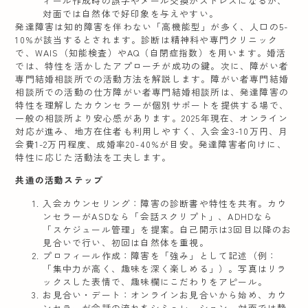
ィール作成時の誤字やメール交換がストレスになるが、
対面では自然体で好印象を与えやすい。
発達障害は知的障害を伴わない「高機能型」が多く、人口の5-
10%が該当するとされます。診断は精神科や専門クリニック
で、WAIS（知能検査）やAQ（自閉症指数）を用います。婚活
では、特性を活かしたアプローチが成功の鍵。次に、障がい者
専門結婚相談所での活動方法を解説します。
障がい者専門結婚
相談所での活動の仕方
障がい者専門結婚相談所は、発達障害の
特性を理解したカウンセラーが個別サポートを提供する場で、
一般の相談所より安心感があります。2025年現在、オンライン
対応が進み、地方在住者も利用しやすく、入会金3-10万円、月
会費1-2万円程度、成婚率20-40%が目安。発達障害者向けに、
特性に応じた活動法を工夫します。
共通の活動ステップ
入会カウンセリング
：障害の診断書や特性を共有。カウ
ンセラーがASDなら「会話スクリプト」、ADHDなら
「スケジュール管理」を提案。自己開示は3回目以降のお
見合いで行い、初回は自然体を重視。
プロフィール作成
：障害を「強み」として記述（例：
「集中力が高く、趣味を深く楽しめる」）。写真はリラ
ックスした表情で、趣味欄にこだわりをアピール。
お見合い・デート
：オンラインお見合いから始め、カウ
ンセラーが会話の流れをシミュレーション。対面では静