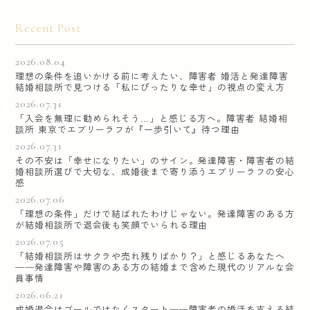
Recent Post
2026.08.04
理想の条件を追いかける前に考えたい、障害者 婚活と発達障害
結婚相談所で見つける「私にぴったりな幸せ」の視点の変え方
2026.07.31
「入会を無理に勧められそう…」と感じる方へ。障害者 結婚相
談所 東京でエブリーラフが『一歩引いて』待つ理由
2026.07.31
その不安は「幸せになりたい」のサイン。発達障害・障害者の結
婚相談所選びで大切な、成婚後まで寄り添うエブリーラフの安心
感
2026.07.06
「理想の条件」だけで結ばれたわけじゃない。発達障害のある方
が結婚相談所で退会後も笑顔でいられる理由
2026.07.05
「結婚相談所はサクラや売れ残りばかり？」と感じるあなたへ
──発達障害や障害のある方の結婚まで含めた現代のリアルな会
員事情
2026.06.21
成婚退会はゴールではなくスタート──障害者の婚活を支える結