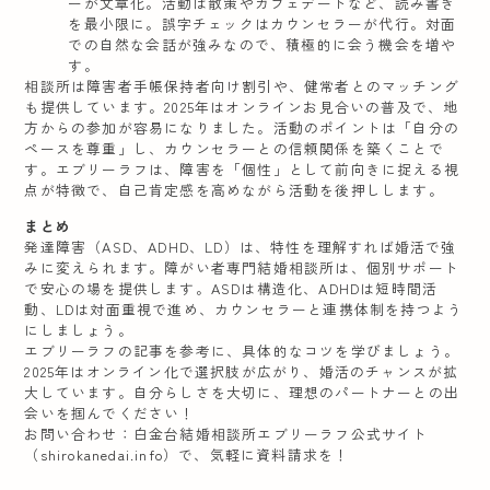
ーが文章化。活動は散策やカフェデートなど、読み書き
を最小限に。誤字チェックはカウンセラーが代行。対面
での自然な会話が強みなので、積極的に会う機会を増や
す。
相談所は障害者手帳保持者向け割引や、健常者とのマッチング
も提供しています。2025年はオンラインお見合いの普及で、地
方からの参加が容易になりました。活動のポイントは「自分の
ペースを尊重」し、カウンセラーとの信頼関係を築くことで
す。
エブリーラフは、障害を「個性」として前向きに捉える視
点が特徴で、自己肯定感を高めながら活動を後押しします。
まとめ
発達障害（ASD、ADHD、LD）は、特性を理解すれば婚活で強
みに変えられます。障がい者専門結婚相談所は、個別サポート
で安心の場を提供します。ASDは構造化、ADHDは短時間活
動、LDは対面重視で進め、カウンセラーと連携体制を持つよう
にしましょう。
エブリーラフの記事を参考に、具体的なコツを学びましょう。
2025年はオンライン化で選択肢が広がり、婚活のチャンスが拡
大しています。自分らしさを大切に、理想のパートナーとの出
会いを掴んでください！
お問い合わせ
：白金台結婚相談所エブリーラフ公式サイト
（
shirokanedai.info
）で、気軽に資料請求を！