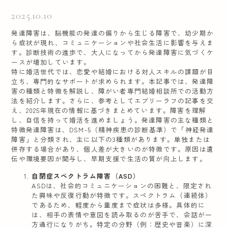
2025.10.10
発達障害は、脳機能の発達の偏りから生じる障害で、幼少期か
ら症状が現れ、コミュニケーションや社会生活に影響を与えま
す。診断技術の進歩で、大人になってから発達障害に気づくケ
ースが増加しています。
特に婚活世代では、恋愛や結婚における対人スキルの課題が目
立ち、専門的なサポートが求められます。本記事では、発達障
害の種類と特徴を解説し、障がい者専門結婚相談所での活動方
法を紹介します。さらに、参考としてエブリーラフの記事を交
え、2025年現在の情報に基づきまとめています。障害を理解
し、自信を持って婚活を進めましょう。
発達障害の主な種類と
特徴
発達障害は、DSM-5（精神疾患の診断基準）で「神経発達
障害」と分類され、主に以下の3種類があります。単独または
併存する場合があり、個人差が大きいのが特徴です。原因は遺
伝や環境要因が関与し、早期支援で生活の質が向上します。
自閉症スペクトラム障害（ASD）
ASDは、社会的コミュニケーションの困難と、限定され
た興味や反復行動が特徴です。スペクトラム（連続体）
であるため、軽度から重度まで症状は多様。具体的に
は、相手の表情や意図を読み取るのが苦手で、会話が一
方通行になりがち。特定の分野（例：歴史や音楽）に深