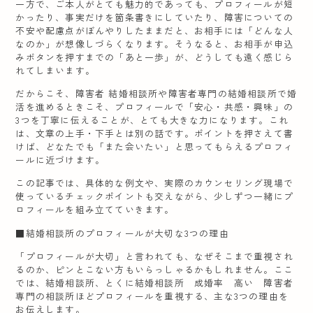
一方で、ご本人がとても魅力的であっても、プロフィールが短
かったり、事実だけを箇条書きにしていたり、障害についての
不安や配慮点がぼんやりしたままだと、お相手には「どんな人
なのか」が想像しづらくなります。そうなると、お相手が申込
みボタンを押すまでの「あと一歩」が、どうしても遠く感じら
れてしまいます。
だからこそ、障害者 結婚相談所や障害者専門の結婚相談所で婚
活を進めるときこそ、プロフィールで「安心・共感・興味」の
3つを丁寧に伝えることが、とても大きな力になります。これ
は、文章の上手・下手とは別の話です。ポイントを押さえて書
けば、どなたでも「また会いたい」と思ってもらえるプロフィ
ールに近づけます。
この記事では、具体的な例文や、実際のカウンセリング現場で
使っているチェックポイントも交えながら、少しずつ一緒にプ
ロフィールを組み立てていきます。
■結婚相談所のプロフィールが大切な3つの理由
「プロフィールが大切」と言われても、なぜそこまで重視され
るのか、ピンとこない方もいらっしゃるかもしれません。ここ
では、結婚相談所、とくに結婚相談所 成婚率 高い 障害者
専門の相談所ほどプロフィールを重視する、主な3つの理由を
お伝えします。