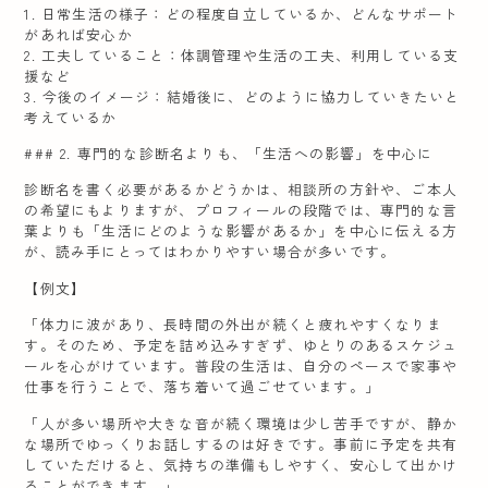
1. 日常生活の様子：どの程度自立しているか、どんなサポート
があれば安心か
2. 工夫していること：体調管理や生活の工夫、利用している支
援など
3. 今後のイメージ：結婚後に、どのように協力していきたいと
考えているか
### 2. 専門的な診断名よりも、「生活への影響」を中心に
診断名を書く必要があるかどうかは、相談所の方針や、ご本人
の希望にもよりますが、プロフィールの段階では、専門的な言
葉よりも「生活にどのような影響があるか」を中心に伝える方
が、読み手にとってはわかりやすい場合が多いです。
【例文】
「体力に波があり、長時間の外出が続くと疲れやすくなりま
す。そのため、予定を詰め込みすぎず、ゆとりのあるスケジュ
ールを心がけています。普段の生活は、自分のペースで家事や
仕事を行うことで、落ち着いて過ごせています。」
「人が多い場所や大きな音が続く環境は少し苦手ですが、静か
な場所でゆっくりお話しするのは好きです。事前に予定を共有
していただけると、気持ちの準備もしやすく、安心して出かけ
ることができます。」