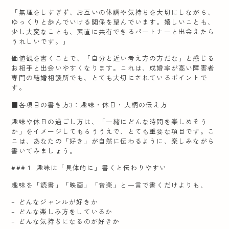
「無理をしすぎず、お互いの体調や気持ちを大切にしながら、
ゆっくりと歩んでいける関係を望んでいます。嬉しいことも、
少し大変なことも、素直に共有できるパートナーと出会えたら
うれしいです。」
価値観を書くことで、「自分と近い考え方の方だな」と感じる
お相手と出会いやすくなります。これは、成婚率が高い障害者
専門の結婚相談所でも、とても大切にされているポイントで
す。
■各項目の書き方3：趣味・休日・人柄の伝え方
趣味や休日の過ごし方は、「一緒にどんな時間を楽しめそう
か」をイメージしてもらううえで、とても重要な項目です。こ
こは、あなたの「好き」が自然に伝わるように、楽しみながら
書いてみましょう。
### 1. 趣味は「具体的に」書くと伝わりやすい
趣味を「読書」「映画」「音楽」と一言で書くだけよりも、
– どんなジャンルが好きか
– どんな楽しみ方をしているか
– どんな気持ちになるのが好きか