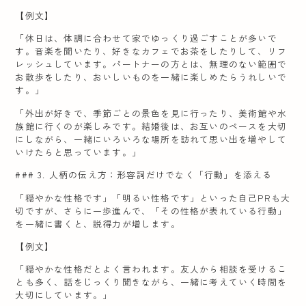
【例文】
「休日は、体調に合わせて家でゆっくり過ごすことが多いで
す。音楽を聞いたり、好きなカフェでお茶をしたりして、リフ
レッシュしています。パートナーの方とは、無理のない範囲で
お散歩をしたり、おいしいものを一緒に楽しめたらうれしいで
す。」
「外出が好きで、季節ごとの景色を見に行ったり、美術館や水
族館に行くのが楽しみです。結婚後は、お互いのペースを大切
にしながら、一緒にいろいろな場所を訪れて思い出を増やして
いけたらと思っています。」
### 3. 人柄の伝え方：形容詞だけでなく「行動」を添える
「穏やかな性格です」「明るい性格です」といった自己PRも大
切ですが、さらに一歩進んで、「その性格が表れている行動」
を一緒に書くと、説得力が増します。
【例文】
「穏やかな性格だとよく言われます。友人から相談を受けるこ
とも多く、話をじっくり聞きながら、一緒に考えていく時間を
大切にしています。」