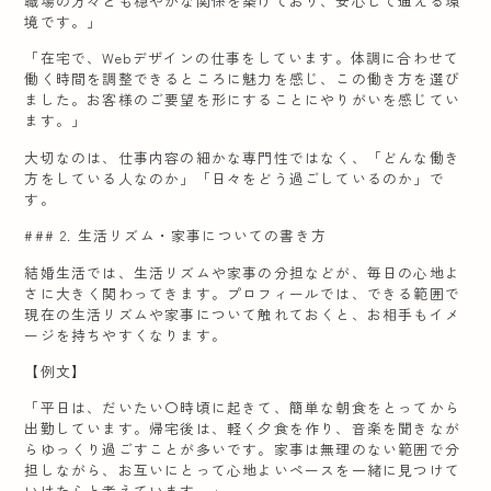
職場の方々とも穏やかな関係を築けており、安心して通える環
境です。」
「在宅で、Webデザインの仕事をしています。体調に合わせて
働く時間を調整できるところに魅力を感じ、この働き方を選び
ました。お客様のご要望を形にすることにやりがいを感じてい
ます。」
大切なのは、仕事内容の細かな専門性ではなく、「どんな働き
方をしている人なのか」「日々をどう過ごしているのか」で
す。
### 2. 生活リズム・家事についての書き方
結婚生活では、生活リズムや家事の分担などが、毎日の心地よ
さに大きく関わってきます。プロフィールでは、できる範囲で
現在の生活リズムや家事について触れておくと、お相手もイメ
ージを持ちやすくなります。
【例文】
「平日は、だいたい〇時頃に起きて、簡単な朝食をとってから
出勤しています。帰宅後は、軽く夕食を作り、音楽を聞きなが
らゆっくり過ごすことが多いです。家事は無理のない範囲で分
担しながら、お互いにとって心地よいペースを一緒に見つけて
いけたらと考えています。」