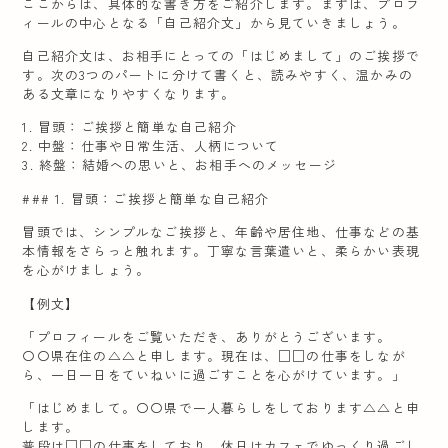
ここからは、具体的な書き方をご紹介します。まずは、プロフ
ィールの中心となる「自己紹介文」から見ていきましょう。
自己紹介文は、お相手にとっての「はじめまして」のご挨拶で
す。次の3つのパートに分けて書くと、読みやすく、温かみの
ある文章になりやすくなります。
1. 冒頭：ご挨拶と簡単な自己紹介
2. 中盤：仕事や日常生活、人柄について
3. 終盤：結婚への思いと、お相手へのメッセージ
### 1. 冒頭：ご挨拶と簡単な自己紹介
冒頭では、シンプルなご挨拶と、年齢や居住地、仕事などの基
本情報をさらっと触れます。丁寧な言葉遣いと、柔らかい表現
を心がけましょう。
【例文】
「プロフィールをご覧いただき、ありがとうございます。
〇〇県在住の△△と申します。現在は、□□の仕事をしなが
ら、一日一日をていねいに過ごすことを心がけています。」
「はじめまして。〇〇県で一人暮らしをしております△△と申
します。
普段は□□の仕事をしており、休日はカフェでゆっくり過ごし