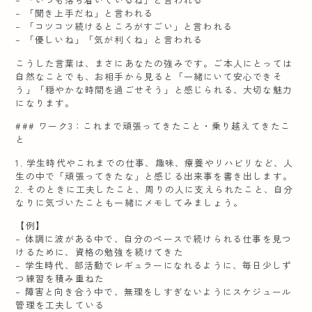
– 「聞き上手だね」と言われる
– 「コツコツ続けるところがすごい」と言われる
– 「優しいね」「気が利くね」と言われる
こうした言葉は、まさにあなたの強みです。ご本人にとっては
自然なことでも、お相手から見ると「一緒にいて安心できそ
う」「穏やかな時間を過ごせそう」と感じられる、大切な魅力
になります。
### ワーク3：これまで頑張ってきたこと・乗り越えてきたこ
と
1. 学生時代やこれまでの仕事、趣味、療養やリハビリなど、人
生の中で「頑張ってきたな」と感じる出来事を書き出します。
2. そのときに工夫したこと、周りの人に支えられたこと、自分
なりに気づいたことも一緒にメモしてみましょう。
【例】
– 体調に波がある中で、自分のペースで続けられる仕事を見つ
けるために、資格の勉強を続けてきた
– 学生時代、部活動でレギュラーになれるように、毎日少しず
つ練習を積み重ねた
– 障害と向き合う中で、無理をしすぎないようにスケジュール
管理を工夫している