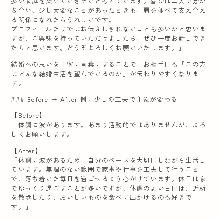
多い家庭を築いていきたいと考えています。喜びは二人で分か
ち合い、少し大変なことがあったときも、肩を並べて支え合え
る関係になれたらうれしいです。
プロフィールだけではお伝えしきれないことも多いかと思いま
すが、ご興味を持っていただけましたら、ぜひ一度お話しでき
たらと思います。どうぞよろしくお願いいたします。」
結婚への思いを丁寧に言葉にすることで、お相手にも「この方
はどんな結婚生活を望んでいるのか」が伝わりやすくなりま
す。
### Before → After 例：少しの工夫で印象が変わる
【Before】
「体調に波があります。あまり活動的ではありませんが、よろ
しくお願いします。」
【After】
「体調に波があるため、自分のペースを大切にしながら生活し
ています。無理のない範囲で家事や仕事を工夫して行うこと
で、落ち着いた毎日を過ごせるよう心がけています。休日は家
でゆっくり過ごすことが多いですが、体調のよい日には、近所
を散歩したり、おいしいものを食べに出かけるのも好きで
す。」