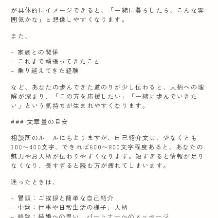
が具体的にイメージできると、「一緒に暮らしたら、こんな雰
囲気かな」と想像しやすくなります。
また、
– 家族との関係
– これまで頑張ってきたこと
– 乗り越えてきた経験
など、あなたの歩んできた道のりが少し伝わると、人柄への理
解が深まり、「この方を応援したい」「一緒に歩んでいきた
い」という気持ちが生まれやすくなります。
### 文章量の目安
相談所のルールにもよりますが、自己紹介文は、少なくとも
300〜400文字、できれば600〜800文字程度あると、あなたの
魅力やお人柄が伝わりやすくなります。短すぎると情報が足り
なくなり、長すぎると読む方が疲れてしまいます。
迷ったときは、
– 冒頭：ご挨拶と簡単な自己紹介
– 中盤：仕事や日常生活の様子、人柄
– 終盤：結婚への思い、パートナーへのメッセージ