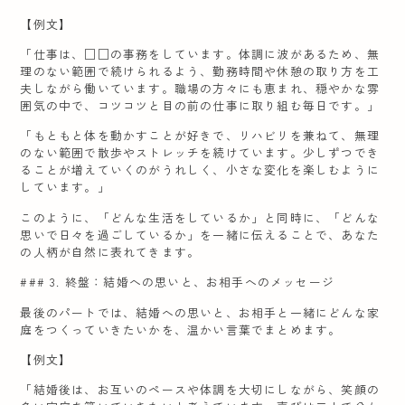
【例文】
「仕事は、□□の事務をしています。体調に波があるため、無
理のない範囲で続けられるよう、勤務時間や休憩の取り方を工
夫しながら働いています。職場の方々にも恵まれ、穏やかな雰
囲気の中で、コツコツと目の前の仕事に取り組む毎日です。」
「もともと体を動かすことが好きで、リハビリを兼ねて、無理
のない範囲で散歩やストレッチを続けています。少しずつでき
ることが増えていくのがうれしく、小さな変化を楽しむように
しています。」
このように、「どんな生活をしているか」と同時に、「どんな
思いで日々を過ごしているか」を一緒に伝えることで、あなた
の人柄が自然に表れてきます。
### 3. 終盤：結婚への思いと、お相手へのメッセージ
最後のパートでは、結婚への思いと、お相手と一緒にどんな家
庭をつくっていきたいかを、温かい言葉でまとめます。
【例文】
「結婚後は、お互いのペースや体調を大切にしながら、笑顔の