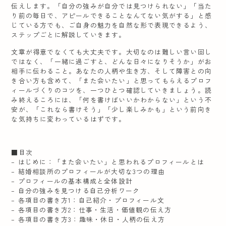
伝えします。「自分の強みが自分では見つけられない」「当た
り前の毎日で、アピールできることなんてない気がする」と感
じている方でも、ご自身の魅力を自然な形で表現できるよう、
ステップごとに解説していきます。
文章が得意でなくても大丈夫です。大切なのは難しい言い回し
ではなく、「一緒に過ごすと、どんな日々になりそうか」がお
相手に伝わること。あなたの人柄や生き方、そして障害との向
き合い方も含めて、「また会いたい」と思ってもらえるプロフ
ィールづくりのコツを、一つひとつ確認していきましょう。読
み終えるころには、「何を書けばいいかわからない」という不
安が、「これなら書けそう」「少し楽しみかも」という前向き
な気持ちに変わっているはずです。
■目次
– はじめに：「また会いたい」と思われるプロフィールとは
– 結婚相談所のプロフィールが大切な3つの理由
– プロフィールの基本構成と全体設計
– 自分の強みを見つける自己分析ワーク
– 各項目の書き方1：自己紹介・プロフィール文
– 各項目の書き方2：仕事・生活・価値観の伝え方
– 各項目の書き方3：趣味・休日・人柄の伝え方