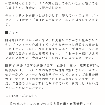
– 読み終えたときに、「この方と話してみたいな」と感じても
らえそうか、自分なりに読み返したか
チェックリストを使いながら少しずつ整えていくことで、プロ
フィールは確実に「選ばれるプロフィール」に近づいていきま
す。
■まとめ
婚活を始めたばかりのときや、お見合いがなかなか組めないと
き、プロフィール作成はとても大きなテーマに感じられるかも
しれません。しかし、視点を変えてみると、プロフィールとは
「完璧な自分」を見せる場ではなく、「これから一緒に歩んで
いきたい相手に、今の自分をていねいに紹介する場」です。
障害者 結婚相談所や結婚相談所 成婚率 高い 障害者専門の
相談所では、一人ひとりの背景や特性を理解しながら、カウン
セラーがプロフィール作成をサポートしています。ご自身の魅
力は、すでに日々の生活の中にたくさん息づいています。た
だ、ご自分では当たり前になりすぎていて、言葉にしづらいだ
けのことがほとんどです。
この記事でご紹介した、
– 1日の流れや、これまでの歩みを書き出す自己分析ワーク