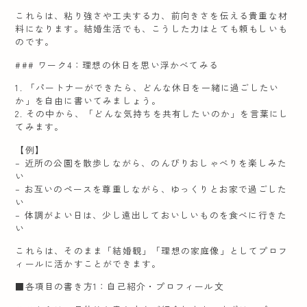
これらは、粘り強さや工夫する力、前向きさを伝える貴重な材
料になります。結婚生活でも、こうした力はとても頼もしいも
のです。
### ワーク4：理想の休日を思い浮かべてみる
1. 「パートナーができたら、どんな休日を一緒に過ごしたい
か」を自由に書いてみましょう。
2. その中から、「どんな気持ちを共有したいのか」を言葉にし
てみます。
【例】
– 近所の公園を散歩しながら、のんびりおしゃべりを楽しみた
い
– お互いのペースを尊重しながら、ゆっくりとお家で過ごした
い
– 体調がよい日は、少し遠出しておいしいものを食べに行きた
い
これらは、そのまま「結婚観」「理想の家庭像」としてプロフ
ィールに活かすことができます。
■各項目の書き方1：自己紹介・プロフィール文