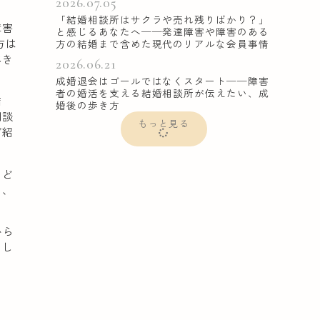
2026.07.05
「結婚相談所はサクラや売れ残りばかり？」
障害
と感じるあなたへ──発達障害や障害のある
方は
方の結婚まで含めた現代のリアルな会員事情
べき
2026.06.21
成婚退会はゴールではなくスタート──障害
者の婚活を支える結婚相談所が伝えたい、成
結
婚後の歩き方
相談
もっと見る
ご紹
、ど
も、
から
もし