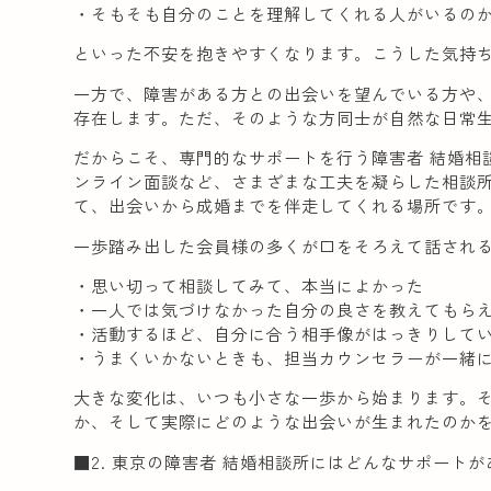
・そもそも自分のことを理解してくれる人がいるの
といった不安を抱きやすくなります。こうした気持
一方で、障害がある方との出会いを望んでいる方や
存在します。ただ、そのような方同士が自然な日常
だからこそ、専門的なサポートを行う障害者 結婚相
ンライン面談など、さまざまな工夫を凝らした相談
て、出会いから成婚までを伴走してくれる場所です
一歩踏み出した会員様の多くが口をそろえて話され
・思い切って相談してみて、本当によかった
・一人では気づけなかった自分の良さを教えてもら
・活動するほど、自分に合う相手像がはっきりして
・うまくいかないときも、担当カウンセラーが一緒
大きな変化は、いつも小さな一歩から始まります。
か、そして実際にどのような出会いが生まれたのか
■2. 東京の障害者 結婚相談所にはどんなサポート