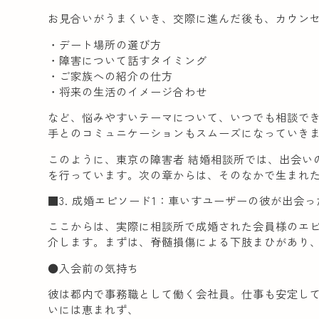
お見合いがうまくいき、交際に進んだ後も、カウン
・デート場所の選び方
・障害について話すタイミング
・ご家族への紹介の仕方
・将来の生活のイメージ合わせ
など、悩みやすいテーマについて、いつでも相談で
手とのコミュニケーションもスムーズになっていき
このように、東京の障害者 結婚相談所では、出会い
を行っています。次の章からは、そのなかで生まれ
■3. 成婚エピソード1：車いすユーザーの彼が出会
ここからは、実際に相談所で成婚された会員様のエ
介します。まずは、脊髄損傷による下肢まひがあり、
●入会前の気持ち
彼は都内で事務職として働く会社員。仕事も安定し
いには恵まれず、