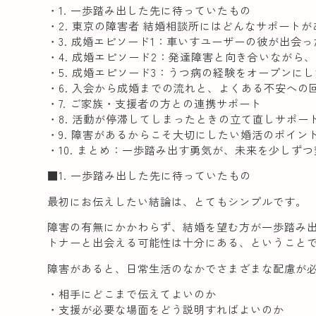
・1. 一歩踏み出した先に待っていたもの
・2. 東京の障害者 結婚相談所にはどんなサポート
・3. 成婚エピソード1：車いすユーザーの彼が出会
・4. 成婚エピソード2：発達障害と向き合いながら
・5. 成婚エピソード3：うつ病の経験をオープンに
・6. 入会から成婚までの流れと、よくある不安への
・7. ご家族・支援者の方との連携サポート
・8. 活動が停滞してしまったときの立て直しサポー
・9. 障害があるからこそ大切にしたい婚活のポイン
・10. まとめ：一歩踏み出す勇気が、未来を少しず
■1. 一歩踏み出した先に待っていたもの
最初にお伝えしたい結論は、とてもシンプルです。
障害の有無にかかわらず、結婚を望む方が一歩踏み
トナーと出会える可能性は十分にある、ということ
障害があると、日常生活のなかでさまざまな配慮が
・相手にどこまで伝えてよいのか
・支援が必要な場面をどう説明すればよいのか