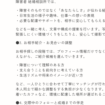
障害者 結婚相談所では、
・障害そのものではなく「あなたらしさ」が伝わる
・日常生活の様子や趣味、仕事への想いの表現
・必要な配慮やサポートを、相手に安心してもらえ
などを一緒に考え、文章や構成の提案を行います。
緊張しにくい環境づくりをしたりと、安心して撮影
●3. お相手紹介・お見合いの調整
お相手探しの段階では、プロフィール情報だけでな
えながら、ご紹介候補を選んでいきます。
・障害について理解のある方
・支え合うことを前向きに考えている方
・生活リズムや将来のイメージが近い方
など、一人ひとりに合わせて丁寧にマッチングが行
本人同士で細かな調整をする負担が少なくなります
着いたカフェなど、環境に配慮した場所が選ばれる
●4. 交際中のフォローと成婚までの伴走