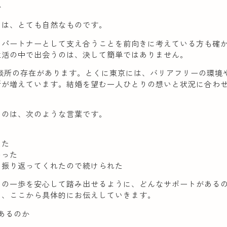
か
ちは、とても自然なものです。
、パートナーとして支え合うことを前向きに考えている方も確
生活の中で出会うのは、決して簡単ではありません。
談所の存在があります。とくに東京には、バリアフリーの環境
所が増えています。結婚を望む一人ひとりの想いと状況に合わ
。
るのは、次のような言葉です。
えた
いった
に振り返ってくれたので続けられた
その一歩を安心して踏み出せるように、どんなサポートがある
を、ここから具体的にお伝えしていきます。
があるのか