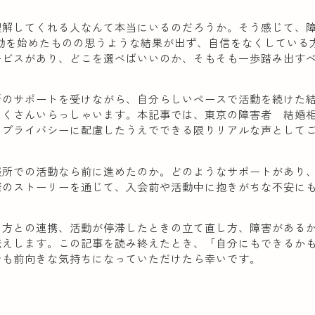
理解してくれる人なんて本当にいるのだろうか。そう感じて、
動を始めたものの思うような結果が出ず、自信をなくしている
ービスがあり、どこを選べばいいのか、そもそも一歩踏み出す
所のサポートを受けながら、自分らしいペースで活動を続けた
たくさんいらっしゃいます。本記事では、東京の障害者 結婚
、プライバシーに配慮したうえでできる限りリアルな声として
談所での活動なら前に進めたのか。どのようなサポートがあり
際のストーリーを通じて、入会前や活動中に抱きがちな不安に
の方との連携、活動が停滞したときの立て直し方、障害がある
伝えします。この記事を読み終えたとき、「自分にもできるか
でも前向きな気持ちになっていただけたら幸いです。