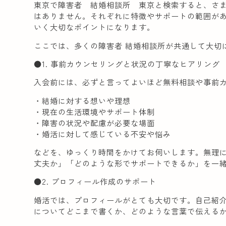
東京で障害者 結婚相談所 東京と検索すると、さ
はありません。それぞれに特徴やサポートの範囲が
いく大切なポイントになります。
ここでは、多くの障害者 結婚相談所が共通して大切
●1. 事前カウンセリングと状況の丁寧なヒアリング
入会前には、必ずと言ってよいほど無料相談や事前
・結婚に対する想いや理想
・現在の生活環境やサポート体制
・障害の状況や配慮が必要な場面
・婚活に対して感じている不安や悩み
などを、ゆっくり時間をかけてお伺いします。無理
丈夫か」「どのような形でサポートできるか」を一
●2. プロフィール作成のサポート
婚活では、プロフィールがとても大切です。自己紹
についてどこまで書くか、どのような言葉で伝える