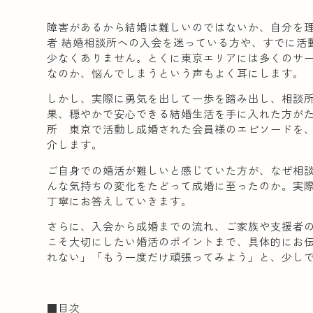
障害があるから結婚は難しいのではないか、自分を
者 結婚相談所への入会を迷っている方や、すでに活
少なくありません。とくに東京エリアには多くのサ
なのか、悩んでしまうという声もよく耳にします。
しかし、実際に勇気を出して一歩を踏み出し、相談
果、穏やかで安心できる結婚生活を手に入れた方が
所 東京で活動し成婚された会員様のエピソードを
介します。
ご自身での婚活が難しいと感じていた方が、なぜ相
んな気持ちの変化をたどって成婚に至ったのか。実
丁寧にお答えしていきます。
さらに、入会から成婚までの流れ、ご家族や支援者
こそ大切にしたい婚活のポイントまで、具体的にお
れない」「もう一度だけ頑張ってみよう」と、少し
■目次