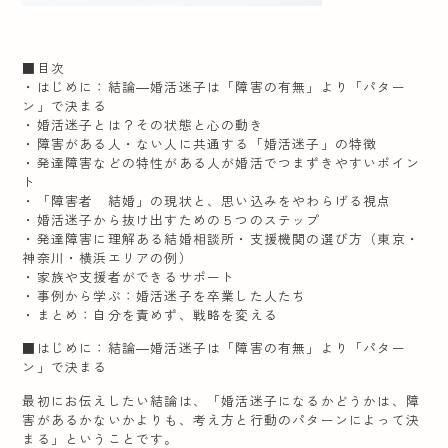
■目次
・はじめに：結論―婚活迷子は「障害の有無」より「パター
ン」で決まる
・婚活迷子とは？その状態と心の動き
・障害がある人・ない人に共通する「婚活迷子」の特徴
・発達障害などの特性がある人が婚活でつまずきやすいポイン
ト
・「障害者 結婚」の現状と、思い込みをやわらげる視点
・婚活迷子から抜け出すための５つのステップ
・発達障害に理解ある結婚相談所・支援機関の選び方（東京・
神奈川・横浜エリアの例）
・家族や支援者ができるサポート
・事例から学ぶ：婚活迷子を卒業した人たち
・まとめ：自分を責めず、戦略を変える
■はじめに：結論―婚活迷子は「障害の有無」より「パター
ン」で決まる
最初にお伝えしたい結論は、「婚活迷子になるかどうかは、障
害があるかないかよりも、考え方と行動のパターンによって決
まる」ということです。