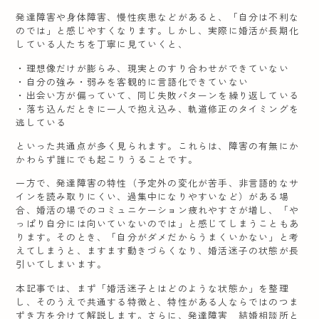
発達障害や身体障害、慢性疾患などがあると、「自分は不利な
のでは」と感じやすくなります。しかし、実際に婚活が長期化
している人たちを丁寧に見ていくと、
・理想像だけが膨らみ、現実とのすり合わせができていない
・自分の強み・弱みを客観的に言語化できていない
・出会い方が偏っていて、同じ失敗パターンを繰り返している
・落ち込んだときに一人で抱え込み、軌道修正のタイミングを
逃している
といった共通点が多く見られます。これらは、障害の有無にか
かわらず誰にでも起こりうることです。
一方で、発達障害の特性（予定外の変化が苦手、非言語的なサ
インを読み取りにくい、過集中になりやすいなど）がある場
合、婚活の場でのコミュニケーション疲れやすさが増し、「や
っぱり自分には向いていないのでは」と感じてしまうこともあ
ります。そのとき、「自分がダメだからうまくいかない」と考
えてしまうと、ますます動きづらくなり、婚活迷子の状態が長
引いてしまいます。
本記事では、まず「婚活迷子とはどのような状態か」を整理
し、そのうえで共通する特徴と、特性がある人ならではのつま
ずき方を分けて解説します。さらに、発達障害 結婚相談所と