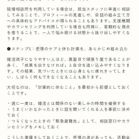
結婚相談所を利用している場合は、担当スタッフに率直に相談
してみることで、プロフィールの見直しや、会話の組み立て方
への具体的なアドバイスが得られることもあります。支援機関
やカウンセリングを利用している場合も同様に、客観的な視点
を借りることで、一人で悩み続ける状態から抜け出しやすくな
ります。
●ステップ5：感情のケアと休む計画を、あらかじめ組み込む
婚活迷子になりやすい人ほど、真面目で頑張り屋であることが
多く、「成果を出さなければ」と自分を追い込みやすくなりま
す。その結果、気づいたときには心身ともに疲れきってしま
い、しばらく何もできなくなることもあります。
大切なのは、「計画的に休むこと」を最初から前提としておく
ことです。
・週に一度は、婚活とは関係のない楽しみの時間を確保する
・うまくいかなかったときに話を聞いてくれる人を事前に決め
ておく
・つらくなったときの「緊急避難先」として、相談窓口やカウ
ンセリングをメモしておく
こうした準備をしておくことで、感情の波があっても、活動全