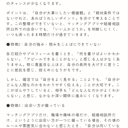
のチャンスが少なくなります。
ポイントは、「自分が大事にしたい価値観」と「絶対条件では
ないけれど、あればうれしいポイント」を分けて考えることで
す。この整理ができていないと、マッチングアプリや結婚相談
所以外での出会いでも、「いい人かどうか」を判断しにくく、
いつも迷ったまま時間だけが過ぎていきます。
●特徴2：自分の強み・弱みをことばにできていない
自己紹介やプロフィールを書くとき、「何を書けばよいかわか
らない」「アピールできることがない」と感じる人は少なくあ
りません。特に真面目な人ほど、自分の長所を大げさに言うこ
とに抵抗を感じ、控えめになりがちです。
しかし、婚活では「自分をよく見せる」ことよりも、「自分が
どんな人間なのかをわかりやすく伝える」ことが大切です。こ
こがぼんやりしていると、相手も「どんな人なのかがよくわか
らない」と感じ、なかなか深い関係に進みにくくなります。
●特徴3：出会い方が偏っている
マッチングアプリだけ、職場や趣味の場だけ、結婚相談所だ
け、というように出会い方が一つに偏っている場合、その場の
ルールや雰囲気に合わないと感じたとき、「自分は向いていな