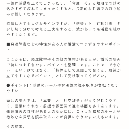
一気に活動を止めてしまったり、「今度こそ」と短期間で詰め
込みすぎて疲れてしまったりすると、長期的な目線での取り組
みが難しくなります。
感情はとても大切なサインですが、「感情」と「行動計画」を
少し切り分けて考える工夫をすると、波があっても活動を続け
やすくなります。
■発達障害などの特性がある人が婚活でつまずきやすいポイン
ト
ここからは、発達障害やその他の障害がある人が、婚活の場面
で特につまずきやすいポイントを整理します。これは「できな
い」という話ではなく、「特性として意識しておくと、対策が
立てやすくなるポイント」として受け取ってください。
●ポイント1：暗黙のルールや雰囲気の読み取りが負担になり
やすい
婚活の場面では、「本音」と「社交辞令」が入り混じりやす
く、言葉にされない前提や雰囲気で進む場面も多くあります。
発達障害の特性がある人のなかには、こうした暗黙のルールや
微妙な空気感を読み取ることが負担になりやすい人もいます。
その結果、