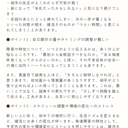
・相手の反応がよくわからず不安が続く
・後になって「失礼だったかもしれない」と気になり続けてし
まう
・会話のあとにどっと疲れてしまい、次の一歩が重くなる
といった状態が続き、婚活そのものが「つらい時間」と感じら
れてしまうことがあります。
●ポイント2：自己開示の量やタイミングの調整が難しい
障害や特性について、いつどのように伝えるかは、多くの人が
悩むところです。「最初から全部話すべきなのか」「ある程度
仲良くなってからがよいのか」と迷い、その不安自体が出会い
の場に出向くハードルになってしまうこともあります。
また、真面目で誠実な人ほど、「きちんと説明しなければ」と
思うあまり、初対面から情報量が多くなりすぎて、相手がどう
受け止めればよいか迷ってしまうこともあります。これは、悪
いことではなく、誠実さの表れですが、「少しずつ段階を踏ん
で伝える」工夫があると、お互いに安心しやすくなります。
●ポイント3：スケジュール調整や環境の変化へのストレス
新しい人に会う、初めての場所に行く、生活リズムを変えるな
ど、婚活には多くの変化が伴います。発達障害の特性として、
予定外の変化や環境変化にストレスを感じやすい人は、婚活を