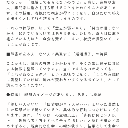
だろうか」「理解してもらえないのでは」と感じ、家族や友
人、専門家に悩みを打ち明けることをためらうことがありま
す。その結果、客観的な視点が得にくくなり、自分だけで答え
を出そうとして行き詰まってしまうのです。
これらの状態は、決して「意志が弱いから」「努力が足りない
から」起きているわけではありません。むしろ、真面目に取り
組んでいる人ほど、自分を責めてしまい、状況が長引いてしま
うことがあります。
■障害がある人・ない人に共通する「婚活迷子」の特徴
ここからは、障害の有無にかかわらず、多くの婚活迷子に共通
する特徴を整理していきます。当てはまるものがあっても、
「これがあるからダメ」という意味ではなく、「ここを意識的
に調整していけば、流れが変わりやすくなるポイント」として
読んでみてください。
●特徴1：理想のイメージがあいまい、あるいは極端
「優しい人がいい」「価値観が合う人がいい」といった漠然と
した理想だけで動いていると、具体的な行動につなげにくくな
ります。逆に、「年収はこの金額以上」「身長は何センチ以
上」「趣味も考え方もすべて合ってほしい」と条件を細かく決
めすぎると、現実的な出会いの幅が狭まり、結果として出会い