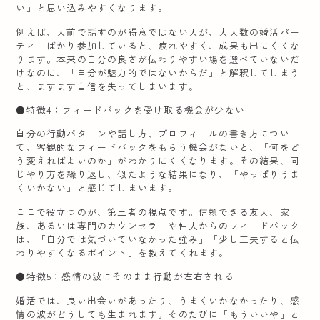
い」と思い込みやすくなります。
例えば、人前で話すのが得意ではない人が、大人数の婚活パー
ティーばかり参加していると、疲れやすく、成果も出にくくな
ります。本来の自分の良さが伝わりやすい場を選べていないだ
けなのに、「自分が魅力的ではないからだ」と解釈してしまう
と、ますます自信を失ってしまいます。
●特徴4：フィードバックを受け取る機会が少ない
自分の行動パターンや話し方、プロフィールの書き方につい
て、客観的なフィードバックをもらう機会がないと、「何をど
う変えればよいのか」がわかりにくくなります。その結果、同
じやり方を繰り返し、似たような結果になり、「やっぱりうま
くいかない」と感じてしまいます。
ここで役立つのが、第三者の視点です。信頼できる友人、家
族、あるいは専門のカウンセラーや仲人からのフィードバック
は、「自分では気づいていなかった強み」「少し工夫すると伝
わりやすくなるポイント」を教えてくれます。
●特徴5：感情の波にそのまま行動が左右される
婚活では、良い出会いがあったり、うまくいかなかったり、感
情の波がどうしても生まれます。そのたびに「もういいや」と