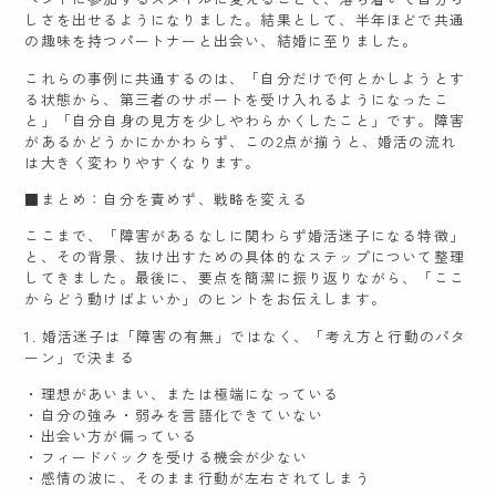
しさを出せるようになりました。結果として、半年ほどで共通
の趣味を持つパートナーと出会い、結婚に至りました。
これらの事例に共通するのは、「自分だけで何とかしようとす
る状態から、第三者のサポートを受け入れるようになったこ
と」「自分自身の見方を少しやわらかくしたこと」です。障害
があるかどうかにかかわらず、この2点が揃うと、婚活の流れ
は大きく変わりやすくなります。
■まとめ：自分を責めず、戦略を変える
ここまで、「障害があるなしに関わらず婚活迷子になる特徴」
と、その背景、抜け出すための具体的なステップについて整理
してきました。最後に、要点を簡潔に振り返りながら、「ここ
からどう動けばよいか」のヒントをお伝えします。
1. 婚活迷子は「障害の有無」ではなく、「考え方と行動のパタ
ーン」で決まる
・理想があいまい、または極端になっている
・自分の強み・弱みを言語化できていない
・出会い方が偏っている
・フィードバックを受ける機会が少ない
・感情の波に、そのまま行動が左右されてしまう