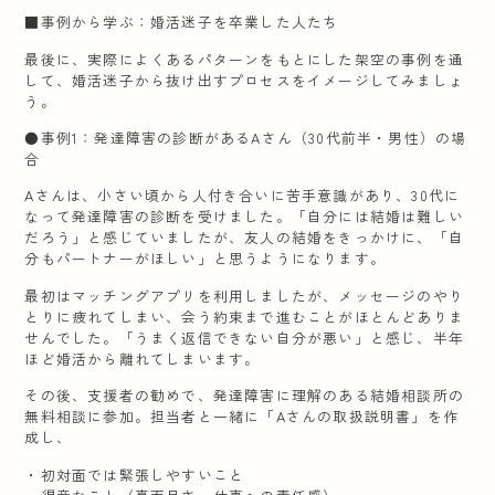
■事例から学ぶ：婚活迷子を卒業した人たち
最後に、実際によくあるパターンをもとにした架空の事例を通
して、婚活迷子から抜け出すプロセスをイメージしてみましょ
う。
●事例1：発達障害の診断があるAさん（30代前半・男性）の場
合
Aさんは、小さい頃から人付き合いに苦手意識があり、30代に
なって発達障害の診断を受けました。「自分には結婚は難しい
だろう」と感じていましたが、友人の結婚をきっかけに、「自
分もパートナーがほしい」と思うようになります。
最初はマッチングアプリを利用しましたが、メッセージのやり
とりに疲れてしまい、会う約束まで進むことがほとんどありま
せんでした。「うまく返信できない自分が悪い」と感じ、半年
ほど婚活から離れてしまいます。
その後、支援者の勧めで、発達障害に理解のある結婚相談所の
無料相談に参加。担当者と一緒に「Aさんの取扱説明書」を作
成し、
・初対面では緊張しやすいこと