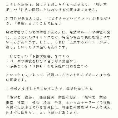
こうした特徴は、誰にでも起こりうるものであり、「努力不
足」や「性格の問題」と決めつける必要はありません。
2. 特性がある人には、「つまずきやすいポイント」があるだけ
で、「無理」ということではない
発達障害やその他の障害がある人は、暗黙のルールや環境の変
化、自己開示のタイミングなど、特定の場面で負担を感じやす
いことがあります。しかし、それは「工夫するポイントが少し
違う」というだけの話でもあります。
・自分なりの「取扱説明書」をつくる
・ペースや環境を自分に合う形に調整する
・必要なときには休むことを前提に計画を立てる
といった工夫によって、婚活のしんどさを和らげることは十分
に可能です。
3. 情報と支援を上手に使うことで、選択肢は広がる
「障害者 結婚」「発達障害 結婚相談所」「障害者 結婚
東京 神奈川 横浜 埼玉 千葉」といったキーワードで情報
を探す人が増えている背景には、当事者や家族が「一人で抱え
込まずに進みたい」という願いがあります。