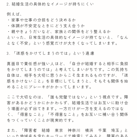
2. 結婚生活の具体的なイメージが持ちにくい
例えば、
・家事や仕事の分担をどう決めるか
・体調が不安定なときにどう支え合うか
・親やきょうだいなど、家族との関係をどう整えるか
といった、日常生活の具体的なイメージが持てないと、「なん
となく不安」という感覚だけが大きくなってしまいます。
3. 「迷惑をかけてしまうのでは」という遠慮
真面目で責任感が強い人ほど、「自分が結婚すると相手に負担
をかけてしまうのでは」と考えてしまいがちです。この気持ち
自体は、相手を大切に思うからこそ生まれるものですが、「迷
惑をかけないこと」を目標にしてしまうと、そもそも関係を始
めることにブレーキがかかってしまいます。
ここで大切なのは、「誰も完璧ではない」という視点です。障
害があるかどうかにかかわらず、結婚生活ではお互いに助け合
う場面が必ず出てきます。一方だけが一方を支えるのではな
く、「得意なこと」「不得意なこと」をお互いに補い合う関係
をつくっていくことが現実的です。
また、「障害者 結婚 東京 神奈川 横浜 千葉 埼玉」と
いった地域名を含むキーワードで検索してみると、障害のある