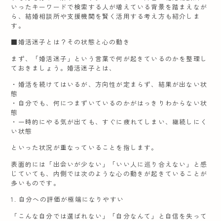
いったキーワードで検索する人が増えている背景を踏まえなが
ら、結婚相談所や支援機関を賢く活用する考え方も紹介しま
す。
■婚活迷子とは？その状態と心の動き
まず、「婚活迷子」という言葉で何が起きているのかを整理し
ておきましょう。婚活迷子とは、
・婚活を続けてはいるが、方向性が定まらず、結果が出ない状
態
・自分でも、何につまずいているのかがはっきりわからない状
態
・一時的にやる気が出ても、すぐに疲れてしまい、継続しにく
い状態
といった状況が重なっていることを指します。
表面的には「出会いが少ない」「いい人に巡り合えない」と感
じていても、内側では次のような心の動きが起きていることが
多いものです。
1. 自分への評価が極端になりやすい
「こんな自分では選ばれない」「自分なんて」と自信を失って