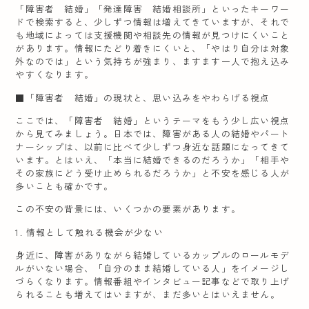
「障害者 結婚」「発達障害 結婚相談所」といったキーワー
ドで検索すると、少しずつ情報は増えてきていますが、それで
も地域によっては支援機関や相談先の情報が見つけにくいこと
があります。情報にたどり着きにくいと、「やはり自分は対象
外なのでは」という気持ちが強まり、ますます一人で抱え込み
やすくなります。
■「障害者 結婚」の現状と、思い込みをやわらげる視点
ここでは、「障害者 結婚」というテーマをもう少し広い視点
から見てみましょう。日本では、障害がある人の結婚やパート
ナーシップは、以前に比べて少しずつ身近な話題になってきて
います。とはいえ、「本当に結婚できるのだろうか」「相手や
その家族にどう受け止められるだろうか」と不安を感じる人が
多いことも確かです。
この不安の背景には、いくつかの要素があります。
1. 情報として触れる機会が少ない
身近に、障害がありながら結婚しているカップルのロールモデ
ルがいない場合、「自分のまま結婚している人」をイメージし
づらくなります。情報番組やインタビュー記事などで取り上げ
られることも増えてはいますが、まだ多いとはいえません。