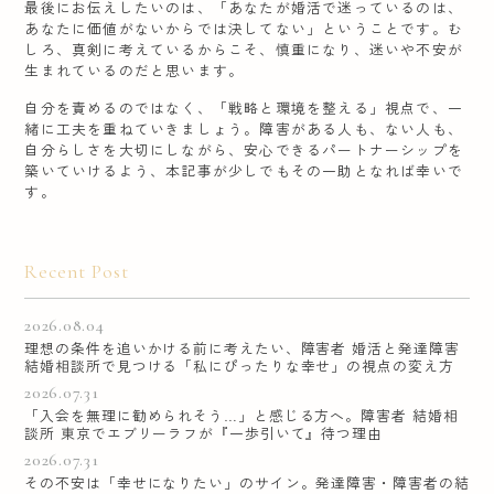
最後にお伝えしたいのは、「あなたが婚活で迷っているのは、
あなたに価値がないからでは決してない」ということです。む
しろ、真剣に考えているからこそ、慎重になり、迷いや不安が
生まれているのだと思います。
自分を責めるのではなく、「戦略と環境を整える」視点で、一
緒に工夫を重ねていきましょう。障害がある人も、ない人も、
自分らしさを大切にしながら、安心できるパートナーシップを
築いていけるよう、本記事が少しでもその一助となれば幸いで
す。
Recent Post
2026.08.04
理想の条件を追いかける前に考えたい、障害者 婚活と発達障害
結婚相談所で見つける「私にぴったりな幸せ」の視点の変え方
2026.07.31
「入会を無理に勧められそう…」と感じる方へ。障害者 結婚相
談所 東京でエブリーラフが『一歩引いて』待つ理由
2026.07.31
その不安は「幸せになりたい」のサイン。発達障害・障害者の結