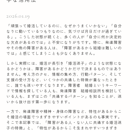
2026.01.19
「頑張って婚活しているのに、なぜかうまくいかない」「自分
なりに動いているつもりなのに、気づけば月日だけが過ぎてい
る」。こうした状態が続くと、多くの人が「自分に何か決定的
な欠点があるのでは」と不安になりがちです。特に、発達障害
やその他の障害がある人は、「障害があるから結婚は難しいの
では」と感じてしまうことも少なくありません。
しかし実際には、婚活が長引き「婚活迷子」のような状態にな
るかどうかは、障害があるかどうかだけで決まるものではあり
ません。考え方のクセ、情報の集め方、行動パターン、そして
支援の受け方など、いくつかの共通した特徴が重なったとき
に、誰でも迷いやすくなります。障害者 結婚というキーワー
ドで情報を探している人も、発達障害 結婚相談所を検討して
いる人も、まずはこの「共通するパターン」を知ることが、迷
いから抜け出す第一歩になります。
一方で、発達障害や精神・身体の障害など、特性があるからこ
そ婚活の場面でつまずきやすいポイントがあるのも事実です。
そこで本記事では、「障害がある人・ない人に共通する婚活迷
子の特徴」と、「特性があるからこそ生まれやすいつまずき