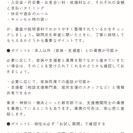
・入会金・月会費・お見合い料・成婚料など、それぞれの金額
と支払いタイミング
・休会や退会のルール
・キャンセル時の扱い
が、書面や説明資料でわかりやすく整理されているかをチェッ
クしましょう。疑問点を率直に聞いたときに、丁寧に説明して
もらえるかどうかも重要なポイントです。
●ポイント4：本人以外（家族・支援者）との連携が可能か
必要に応じて、家族や支援者と連携を取りながら進めていきた
い場合は、そのことを受け入れてくれるかどうかも確認してお
きましょう。
・必要に応じて、家族同席での面談が可能か
・支援者（相談支援専門員、就労支援のスタッフなど）と情報
共有できるか
東京・神奈川・横浜といった都市部では、支援機関同士の連携
を重視しているところもあります。連携の可否は、安心感に直
結します。
●ポイント5：相性は必ず「お試し期間」で確認する