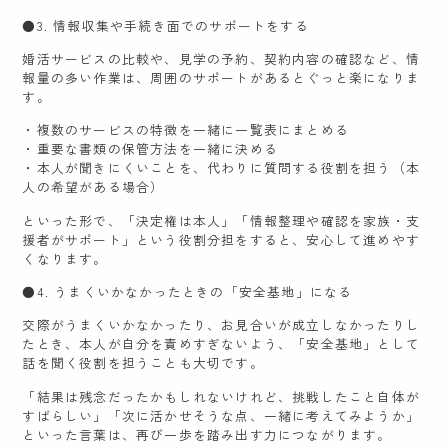
●3. 情報収集や手続き面でのサポートをする
婚活サービスの比較や、見学の予約、契約内容の確認など、情
報量の多い作業は、周囲のサポートがあるとぐっと楽になりま
す。
・複数のサービスの特徴を一緒に一覧表にまとめる
・重要な書類の保管方法を一緒に決める
・本人が聞きにくいことを、代わりに質問する役割を担う（本
人の希望がある場合）
といった形で、「決定権は本人」「情報整理や確認を家族・支
援者がサポート」という役割分担をすると、安心して進めやす
くなります。
●4. うまくいかなかったときの「安全基地」になる
交際がうまくいかなかったり、お見合いが成立しなかったりし
たとき、本人が自分を責めすぎないよう、「安全基地」として
話を聞く役割を担うことも大切です。
「結果は残念だったかもしれないけれど、挑戦したこと自体が
すばらしい」「次に活かせそうな点、一緒に考えてみようか」
といった言葉は、再び一歩を踏み出す力につながります。