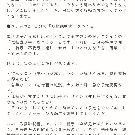
的なイメージが出てくると、「そういう関わりができそうな人
は、どこにいそうか？」と、出会い方や行動の方針も立てやす
くなります。
●ステップ2：自分の「取扱説明書」をつくる
婚活迷子から抜け出すうえでとても有効なのが、自分なりの
「取扱説明書」をつくることです。これは、自分の特性や傾
向、得意・不得意、嬉しいサポートのされ方などを、簡単にま
とめたものです。
例えば、次のような項目があります。
・得意なこと（集中力が高い、コツコツ続けられる、整理整頓
が得意など）
・苦手なこと（初対面の雑談、大人数の場、急な予定変更な
ど）
・体調が不安定なときに出やすいサイン（疲れやすくなる、音
や光に敏感になるなど）
・そのときにしてもらえると助かること（予定をシンプルにし
てもらう、メッセージの頻度を調整してもらうなど）
この「取扱説明書」は、すぐに相手に全部見せるためというよ
り、自分自身の理解を深めるためのツールです。発達障害 結